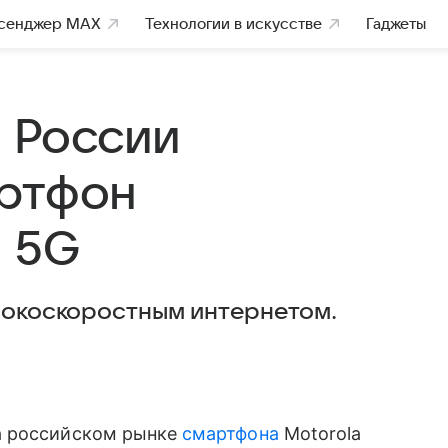
сенджер MAX
Технологии в искусстве
Гаджеты
в России
артфон
й 5G
ысокоскоростным интернетом.
 российском рынке
смартфона
Motorola