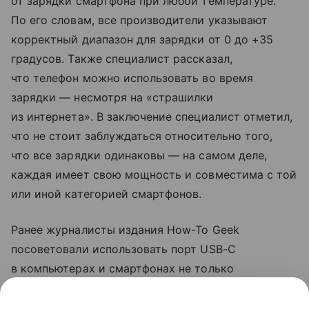
от зарядки смартфона при любой температуре.
По его словам, все производители указывают
корректный диапазон для зарядки от 0 до +35
градусов. Также специалист рассказал,
что телефон можно использовать во время
зарядки — несмотря на «страшилки
из интернета». В заключение специалист отметил,
что не стоит заблуждаться относительно того,
что все зарядки одинаковы — на самом деле,
каждая имеет свою мощность и совместима с той
или иной категорией смартфонов.
Ранее журналисты издания How-To Geek
посоветовали использовать порт USB-C
в компьютерах и смартфонах не только
для зарядки. Они рассказали, что с помощью
разъема можно передавать файлы на большой