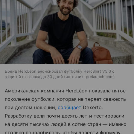
Бренд HercLéon анонсировал футболку HercShirt V5.0 с
защитой от запаха до 30 дней
источник:
prelaunch.com
Американская компания HercLéon показала пятое
поколение футболки, которая не теряет свежесть
при долгом ношении,
сообщает
Dexerto.
Разработку вели почти десять лет и тестировали
на десяти тысячах людей в сотне стран — именно
столько понадобилось, чтобы довести формулу