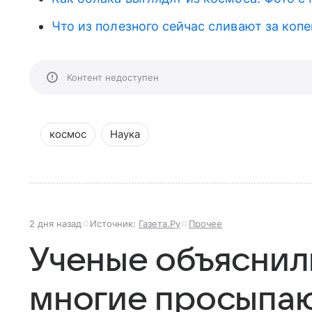
Что из полезного сейчас сливают за копеи
Контент недоступен
космос
Наука
2 дня назад
Источник:
Газета.Ру
Прочее
Ученые объяснил
многие просыпаю