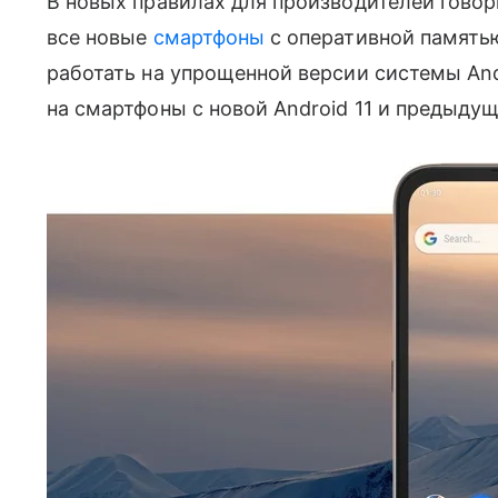
В новых правилах для производителей говор
все новые
смартфоны
с оперативной память
работать на упрощенной версии системы An
на смартфоны с новой Android 11 и предыдуще