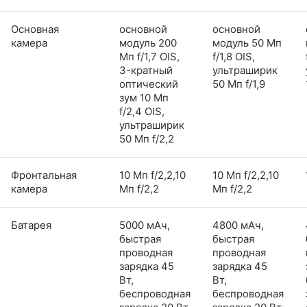
Основная
основной
основной
камера
модуль 200
модуль 50 Мп
Мп f/1,7 OIS,
f/1,8 OIS,
3-кратный
ультраширик
оптический
50 Мп f/1,9
зум 10 Мп
f/2,4 OIS,
ультраширик
50 Мп f/2,2
Фронтальная
10 Мп f/2,2,10
10 Мп f/2,2,10
камера
Мп f/2,2
Мп f/2,2
Батарея
5000 мАч,
4800 мАч,
быстрая
быстрая
проводная
проводная
зарядка 45
зарядка 45
Вт,
Вт,
беспроводная
беспроводная