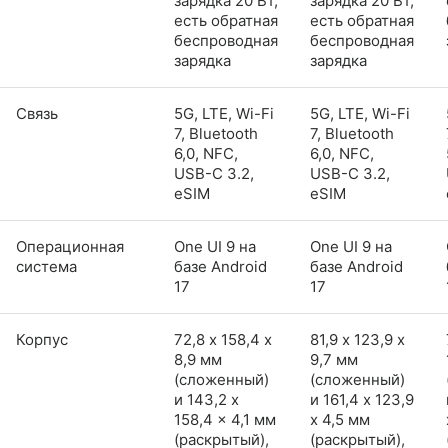
зарядка 20 Вт,
зарядка 20 Вт,
есть обратная
есть обратная
беспроводная
беспроводная
зарядка
зарядка
Связь
5G, LTE, Wi-Fi
5G, LTE, Wi-Fi
7, Bluetooth
7, Bluetooth
6,0, NFC,
6,0, NFC,
USB-C 3.2,
USB-C 3.2,
eSIM
eSIM
Операционная
One UI 9 на
One UI 9 на
система
базе Android
базе Android
17
17
Корпус
72,8 х 158,4 х
81,9 х 123,9 х
8,9 мм
9,7 мм
(сложенный)
(сложенный)
и 143,2 x
и 161,4 x 123,9
158,4 x 4,1 мм
x 4,5 мм
(раскрытый),
(раскрытый),