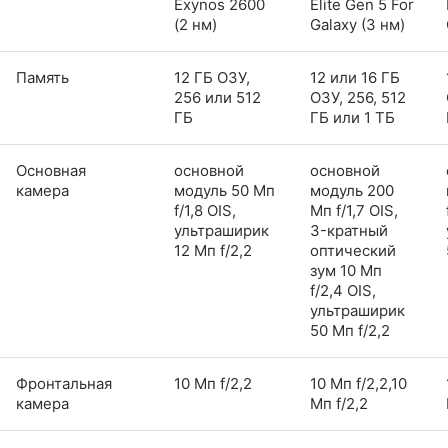
Exynos 2600
Elite Gen 5 For
(2 нм)
Galaxy (3 нм)
Память
12 ГБ ОЗУ,
12 или 16 ГБ
256 или 512
ОЗУ, 256, 512
ГБ
ГБ или 1 ТБ
Основная
основной
основной
камера
модуль 50 Мп
модуль 200
f/1,8 OIS,
Мп f/1,7 OIS,
ультраширик
3-кратный
12 Мп f/2,2
оптический
зум 10 Мп
f/2,4 OIS,
ультраширик
50 Мп f/2,2
Фронтальная
10 Мп f/2,2
10 Мп f/2,2,10
камера
Мп f/2,2