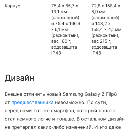
Корпус
75,4 х 85,7 х
72,8 х 158,4 х
13,1 мм
8,9 мм
(сложенный)
(сложенный)
и 75,4 x 166,9
и 143,2 x
x 6,1 мм
158,4 x 4,1 мм
(раскрытый),
(раскрытый),
вес 180 г,
вес 215 г,
водозащита
водозащита
IP48
IP48
Дизайн
Внешне отличить новый Samsung Galaxy Z Flip8
от
предшественника
невозможно. По сути,
перед нами тот же смартфон, который просто
стал немного легче и тоньше. В остальном дизайн
не претерпел каких-либо изменений. И это даже