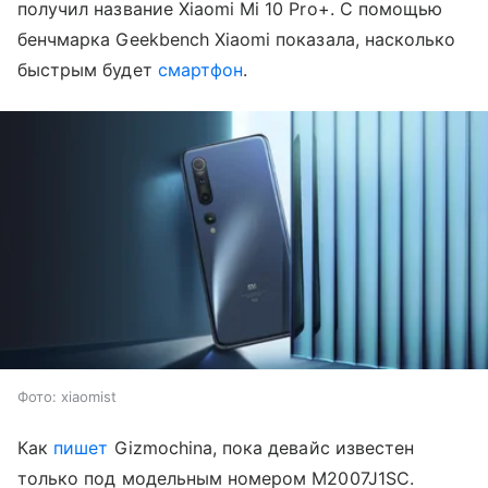
получил название Xiaomi Mi 10 Pro+. С помощью
бенчмарка Geekbench Xiaomi показала, насколько
быстрым будет
смартфон
.
Фото: xiaomist
Как
пишет
Gizmochina, пока девайс известен
только под модельным номером M2007J1SC.