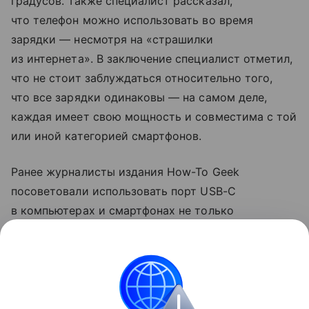
градусов. Также специалист рассказал,
что телефон можно использовать во время
зарядки — несмотря на «страшилки
из интернета». В заключение специалист отметил,
что не стоит заблуждаться относительно того,
что все зарядки одинаковы — на самом деле,
каждая имеет свою мощность и совместима с той
или иной категорией смартфонов.
Ранее журналисты издания How-To Geek
посоветовали использовать порт USB-C
в компьютерах и смартфонах не только
для зарядки. Они рассказали, что с помощью
разъема можно передавать файлы на большой
скорости и подключаться к мониторам.