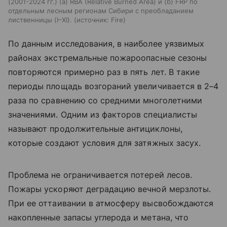
(2001-2024 гг.) (а) RBA (Relative Burned Area) и (b) FRP по
отдельным лесным регионам Сибири с преобладанием
лиственницы (I–XI).
источник:
Fire
По данным исследования, в наиболее уязвимых
районах экстремальные пожароопасные сезоны
повторяются примерно раз в пять лет. В такие
периоды площадь возгораний увеличивается в 2–4
раза по сравнению со средними многолетними
значениями. Одним из факторов специалисты
называют продолжительные антициклоны,
которые создают условия для затяжных засух.
Проблема не ограничивается потерей лесов.
Пожары ускоряют деградацию вечной мерзлоты.
При ее оттаивании в атмосферу высвобождаются
накопленные запасы углерода и метана, что