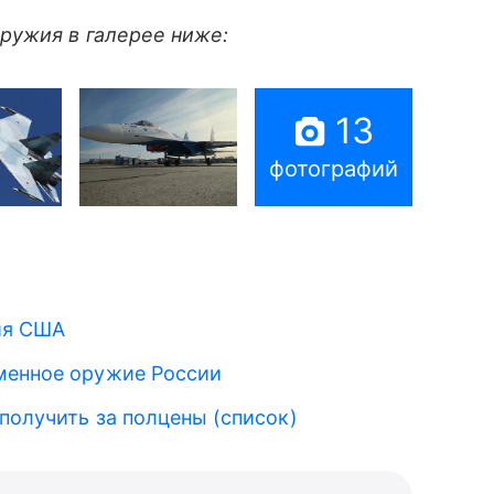
ружия в галерее ниже:
13
фотографий
ия США
менное оружие России
 получить за полцены (список)