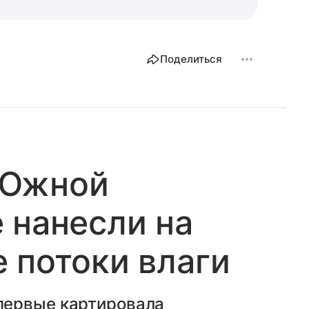
Поделиться
 Южной
 нанесли на
 потоки влаги
первые картировала