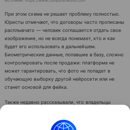
Источник:
https://www.computerworld.com
При этом схема не решает проблему полностью.
Юристы отмечают, что договоры часто прописаны
расплывчато — человек соглашается отдать свое
изображение, но не всегда понимает, кто и как
будет его использовать в дальнейшем.
Биометрические данные, попавшие в базу, сложно
контролировать после продажи: платформа не
может гарантировать, что фото не попадет в
обучающую выборку другой нейросети или не
станет основой для фейка.
Также недавно рассказывали, что владельцы
TikTok
представили платное приложение для
просмотра микродрам. Подробности в
статье
.