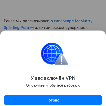
Ранее мы рассказывали о
гиперкаре McMurtry
Spéirling Pure
— электрическом суперкаре с
прижимной силой, создаваемой встроенными
вентиляторами, который начали выпускать малой
серией.
авто
Поделиться
У вас включ
ён
V
P
N
Отключите, чтобы всё работало
Готово