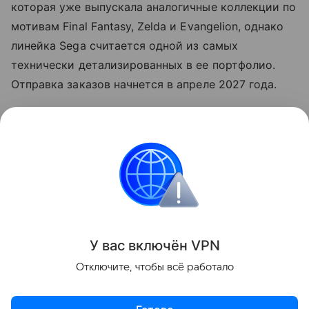
которая уже выпускала аналогичные коллекции по
мотивам Final Fantasy, Zelda и Evangelion, однако
линейка Sega считается одной из самых
технически детализированных в ее портфолио.
Отправка заказов начнется в апреле 2027 года.
Читайте также нашу
статью
о том, как Sega
представила линейку
клавиатур
по Сонику.
Игры
Поделиться
У вас включ
ён
V
P
N
Отключите, чтобы всё работало