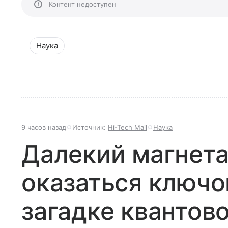
Контент недоступен
Наука
9 часов назад
Источник:
Hi-Tech Mail
Наука
Далекий магнет
оказаться ключо
загадке квантов