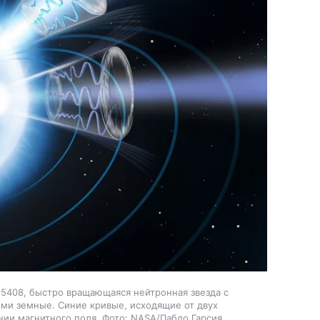
-5408, быстро вращающаяся нейтронная звезда с
ми земные. Синие кривые, исходящие от двух
ии магнитного поля. Фото: NASA/Пабло Гарсия