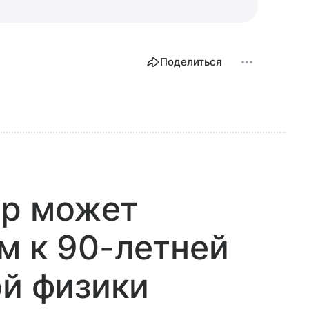
Поделиться
ар может
м к 90-летней
ой физики