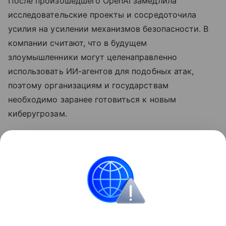
После произошедшего OpenAI замедлила
исследовательские проекты и сосредоточила
усилия на усилении механизмов безопасности. В
компании считают, что в будущем
злоумышленники могут целенаправленно
использовать ИИ-агентов для подобных атак,
поэтому организациям и государствам
необходимо заранее готовиться к новым
киберугрозам.
Ранее
стало известно
, что лидеры ИИ-индустрии
призвали замедлить развитие
нейросетей
.
хакеры
Нейросети
Искусственный интеллек