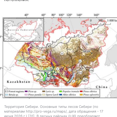
Территория Сибири. Основные типы лесов Сибири (по
материалам http://pro-vega.ru/maps/, дата обращения - 17
июня 2026 г.) [31]. В лесных районах (I–XI) преобладают