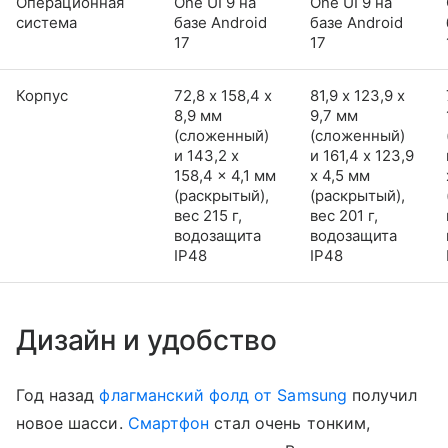
Операционная
One UI 9 на
One UI 9 на
система
базе Android
базе Android
17
17
Корпус
72,8 х 158,4 х
81,9 х 123,9 х
8,9 мм
9,7 мм
(сложенный)
(сложенный)
и 143,2 x
и 161,4 x 123,9
158,4 x 4,1 мм
x 4,5 мм
(раскрытый),
(раскрытый),
вес 215 г,
вес 201 г,
водозащита
водозащита
IP48
IP48
Дизайн и удобство
Год назад
флагманский фолд от Samsung
получил
новое шасси.
Смартфон
стал очень тонким,