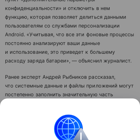
конфиденциальности» и отключить в нем
функцию, которая позволяет делиться данными
пользователям со службами персонализации
Android. «Учитывая, что все эти фоновые процессы
постоянно анализируют ваши данные
и использование, это приведет к большему
расходу заряда батареи», — объяснил журналист.
Ранее эксперт Андрей Рыбников рассказал,
что системные данные и файлы приложений могут
постепенно заполнить значительную часть
свободной памяти в смартфоне. Специалист
рекомендовал время от времени очищать аппарат
от «мусора».