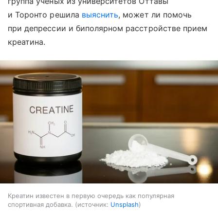
группа ученых из университетов Оттавы
и Торонто решила
выяснить
, может ли помочь
при депрессии и биполярном расстройстве прием
креатина.
Креатин известен в первую очередь как популярная
спортивная добавка.
источник:
Unsplash