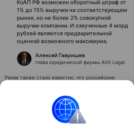
КоАП РФ возможен оборотный штраф от
1% до 15% выручки на соответствующем
рынке, но не более 2% совокупной
выручки компании. И озвученные 4 млрд
рублей являются предварительной
оценкой возможного максимума.
Алексей Гавришев
глава юридической фирмы AVG Legal
Ранее также стало известно, что российские
приложения, в том числе VK и «Макс»,
удалили
из
Google Play.
Apple
iPhone
Россия
Закон