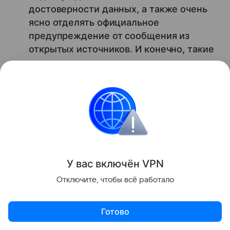
достоверности данных, а также очень
ясно отделять официальное
предупреждение от сообщения из
открытых источников. И конечно, такие
проекты не должны создавать иллюзию,
что пользователь наблюдает за
реальным перемещением
беспилотников или работой ПВО в
режиме реального времени, если
технически у сервиса таких данных нет.
Анастасия Безрукова
У вас включ
ён
V
P
N
ведущий эксперт Центра стратегической
поддержки отечественных технологий
Отключите, чтобы всё работало
Ранее в Рунете
нашли
скам-сервисы, которые
Готово
наживаются на теме бензина.