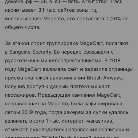
домене .рф — 36, в .su — пять. Агентство iTrack
насчитывает 3,1 тыс. сайтов зоны .ru,
использующих Magento, что составляет 0,26% от
общего числа.
За атакой стоит группировка MageCart, полагают
в Sanguine Security. Ее нередко связывали с
русскоязычными киберпреступниками. В 2018
году MageCart взломала сайт и заразила страницы
приема платежей авиакомпании British Airways,
получив доступ к данным платежных карт
пассажиров. Предыдущая кампания MageCart,
направленная на Magento, была зафиксирована
летом 2019 года, тогда хакерам за сутки удалось
взломать около 1 тыс. интернет-магазинов,
отмечает руководитель направления аналитики и
спецпроектов ГК InfoWatch Андрей Арсентьев.