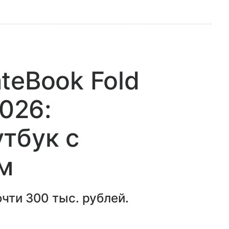
teBook Fold
2026:
тбук с
м
чти 300 тыс. рублей.