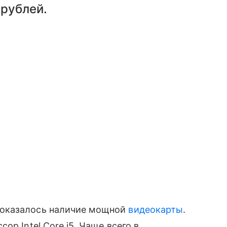
 рублей.
 оказалось наличие мощной
видеокарты
.
ор Intel Core i5. Чаще всего в