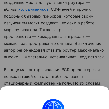
неудачные места для установки роутера —
вблизи
холодильников
, СВЧ-печей и прочих
подобных бытовых приборов, которые своим
излучением могут создавать помехи в работе
маршрутизатора. Также закрытые
пространства — комод, шкаф, антресоль —
мешают распространению сигнала. В заключение
автор рекомендовал ставить роутер максимально
высоко — желательно, устанавливать под потолок.
В конце мая авторы издания BGR предостерегли
пользователей от того, чтобы оставлять
стационарный компьютер на полу. По их словам,
при таком расположении системный блок может
сильно греться из-за отсутствия хорошей
вентиляции.