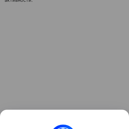
активности.
Ранее мы рассказывали о том, как
зонд ESA снял