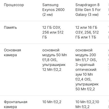
Процессор
Samsung
Snapdragon 8
Exynos 2600
Elite Gen 5 For
(2 нм)
Galaxy (3 нм)
Память
12 ГБ ОЗУ,
12 или 16 ГБ
256 или 512
ОЗУ, 256, 512
ГБ
ГБ или 1 ТБ
Основная
основной
основной
камера
модуль 50 Мп
модуль 200
f/1,8 OIS,
Мп f/1,7 OIS,
ультраширик
3-кратный
12 Мп f/2,2
оптический
зум 10 Мп
f/2,4 OIS,
ультраширик
50 Мп f/2,2
Фронтальная
10 Мп f/2,2
10 Мп f/2,2,10
камера
Мп f/2,2