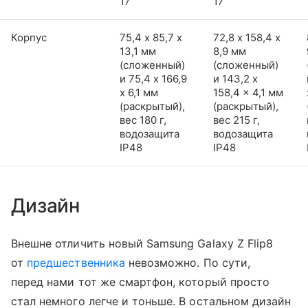
17
17
Корпус
75,4 х 85,7 х
72,8 х 158,4 х
13,1 мм
8,9 мм
(сложенный)
(сложенный)
и 75,4 x 166,9
и 143,2 x
x 6,1 мм
158,4 x 4,1 мм
(раскрытый),
(раскрытый),
вес 180 г,
вес 215 г,
водозащита
водозащита
IP48
IP48
Дизайн
Внешне отличить новый Samsung Galaxy Z Flip8
от
предшественника
невозможно. По сути,
перед нами тот же смартфон, который просто
стал немного легче и тоньше. В остальном дизайн