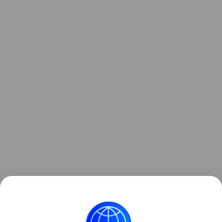
Ранее мы рассказывали о
Samsung Micro RGB R95F
— 115-дюймовом премиум-телевизоре компании с
инновационной технологией подсветки.