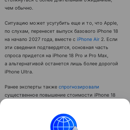
чем обычно.
Ситуацию может усугубить еще и то, что Apple,
по слухам, перенесет выпуск базового iPhone 18
на начало 2027 года, вместе с
iPhone Air
2. Если
эти сведения подтвердятся, основная часть
спроса придется на iPhone 18 Pro и Pro Max,
а альтернативой останется лишь более дорогой
iPhone Ultra.
Ранее эксперты также
спрогнозировали
существенное повышение стоимости iPhone 18
Pro. Аналитик Джефф Пу считает, что цены
вырастут на 250−300 долларов (около 20−24 тыс.
рублей).