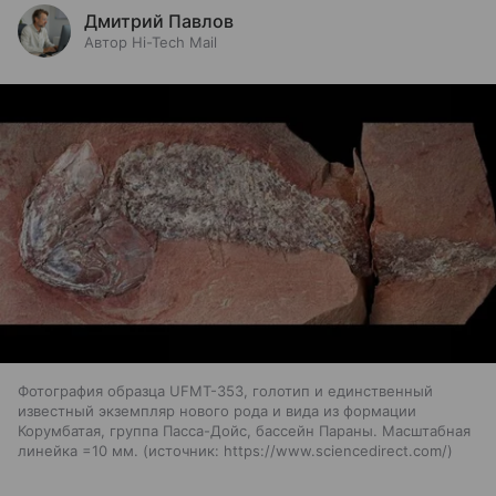
Дмитрий Павлов
Автор Hi-Tech Mail
Фотография образца UFMT-353, голотип и единственный
известный экземпляр нового рода и вида из формации
Корумбатая, группа Пасса-Дойс, бассейн Параны. Масштабная
линейка =10 мм.
источник:
https://www.sciencedirect.com/