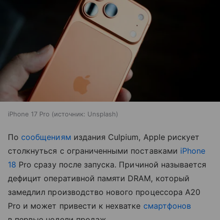
iPhone 17 Pro
источник:
Unsplash
По
сообщениям
издания Culpium, Apple рискует
столкнуться с ограниченными поставками
iPhone
18
Pro сразу после запуска. Причиной называется
дефицит оперативной памяти DRAM, который
замедлил производство нового процессора A20
Pro и может привести к нехватке
смартфонов
в первые недели продаж.