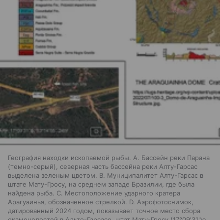
География находки ископаемой рыбы. A. Бассейн реки Парана
(темно-серый), северная часть бассейна реки Алту-Гарсас
выделена зеленым цветом. B. Муниципалитет Алту-Гарсас в
штате Мату-Гросу, на среднем западе Бразилии, где была
найдена рыба. C. Местоположение ударного кратера
Арагуаинья, обозначенное стрелкой. D. Аэрофотоснимок,
датированный 2024 годом, показывает точное место сбора
окаменелостей в Альто-Гарсасе, штат Мату-Гросу (17°09'31"ю.