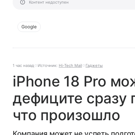
Контент недоступен
Google
1 час назад
Источник:
Hi-Tech Mail
Гаджеты
iPhone 18 Pro мо
дефиците сразу 
что произошло
Компания может не успеть подгот