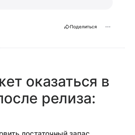
Поделиться
жет оказаться в
после релиза:
овить достаточный запас