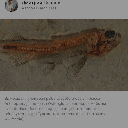
Дмитрий Павлов
Автор Hi-Tech Mail
Вымершая лучеперая рыба Lycoptera davidi, класса
Actinopterygii, порядка Osteoglossomorpha, семейства
Lycopteridae, близкая родственница L. middendorfii,
обнаруженным в Тургинском лагерштетте.
источник:
wikimedia