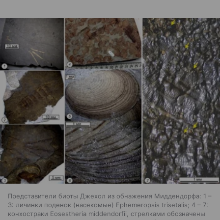
Представители биоты Джехол из обнажения Миддендорфа: 1 –
3: личинки поденок (насекомые) Ephemeropsis trisetalis; 4 – 7:
конхостраки Eosestheria middendorfii, стрелками обозначены