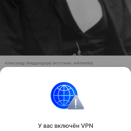
Александр Миддендорф
источник:
wikimedia
Недавно российские палеонтологи
развенчали
мифы
об ужасах массовых вымираний.
российские ученые
археология
Биология
Поделиться
У вас включ
ён
V
P
N