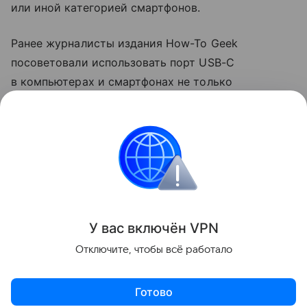
или иной категорией смартфонов.
Ранее журналисты издания How-To Geek
посоветовали использовать порт USB-C
в компьютерах и смартфонах не только
для зарядки. Они рассказали, что с помощью
разъема можно передавать файлы на большой
скорости и подключаться к мониторам.
смартфоны
Поделиться
У вас включ
ён
V
P
N
Отключите, чтобы всё работало
Готово