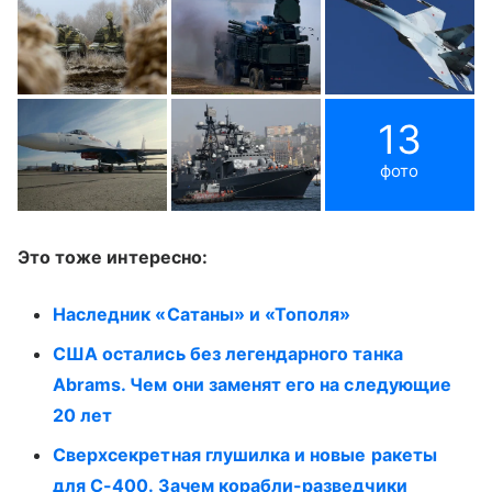
13
фото
Это тоже интересно:
Наследник «Сатаны» и «Тополя»
США остались без легендарного танка
Abrams. Чем они заменят его на следующие
20 лет
Сверхсекретная глушилка и новые ракеты
для С-400. Зачем корабли-разведчики