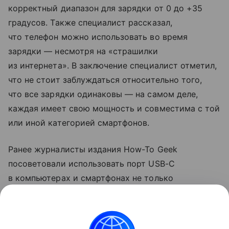
корректный диапазон для зарядки от 0 до +35
градусов. Также специалист рассказал,
что телефон можно использовать во время
зарядки — несмотря на «страшилки
из интернета». В заключение специалист отметил,
что не стоит заблуждаться относительно того,
что все зарядки одинаковы — на самом деле,
каждая имеет свою мощность и совместима с той
или иной категорией смартфонов.
Ранее журналисты издания How-To Geek
посоветовали использовать порт USB-C
в компьютерах и смартфонах не только
для зарядки. Они рассказали, что с помощью
разъема можно передавать файлы на большой
скорости и подключаться к мониторам.