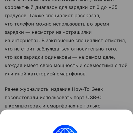
корректный диапазон для зарядки от 0 до +35
градусов. Также специалист рассказал,
что телефон можно использовать во время
зарядки — несмотря на «страшилки
из интернета». В заключение специалист отметил,
что не стоит заблуждаться относительно того,
что все зарядки одинаковы — на самом деле,
каждая имеет свою мощность и совместима с той
или иной категорией смартфонов.
Ранее журналисты издания How-To Geek
посоветовали использовать порт USB-C
в компьютерах и смартфонах не только
для зарядки. Они рассказали, что с помощью
разъема можно передавать файлы на большой
скорости и подключаться к мониторам.