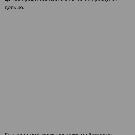
дольше.
Еще один миф связан со старыми батареми —