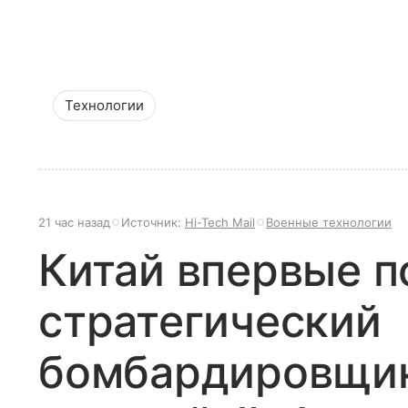
Технологии
21 час назад
Источник:
Hi-Tech Mail
Военные технологии
Китай впервые п
стратегический
бомбардировщик