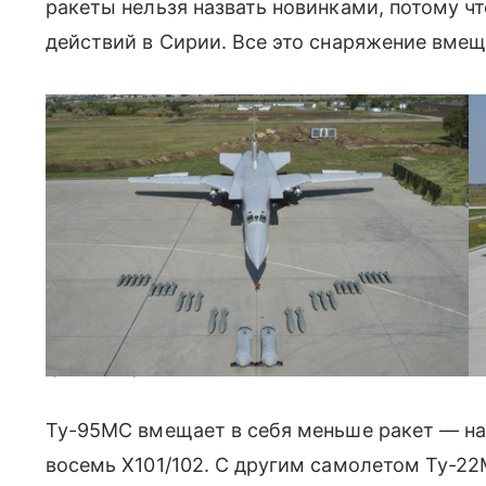
ракеты нельзя назвать новинками, потому ч
действий в Сирии. Все это снаряжение вме
Ту-95МС и Ту-22М3
Ту-95МС вмещает в себя меньше ракет — на
восемь Х101/102. С другим самолетом Ту-22