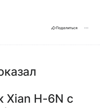
Поделиться
оказал
 Xian H-6N с