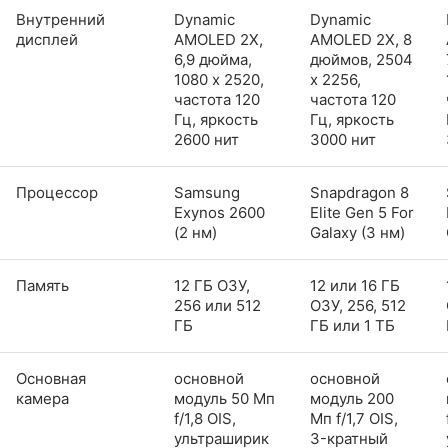
Внутренний
Dynamic
Dynamic
дисплей
AMOLED 2X,
AMOLED 2X, 8
6,9 дюйма,
дюймов, 2504
1080 x 2520,
x 2256,
частота 120
частота 120
Гц, яркость
Гц, яркость
2600 нит
3000 нит
Процессор
Samsung
Snapdragon 8
Exynos 2600
Elite Gen 5 For
(2 нм)
Galaxy (3 нм)
Память
12 ГБ ОЗУ,
12 или 16 ГБ
256 или 512
ОЗУ, 256, 512
ГБ
ГБ или 1 ТБ
Основная
основной
основной
камера
модуль 50 Мп
модуль 200
f/1,8 OIS,
Мп f/1,7 OIS,
ультраширик
3-кратный