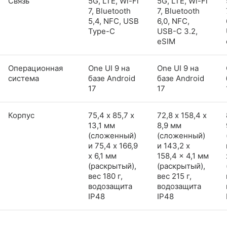
Связь
5G, LTE, Wi-Fi
5G, LTE, Wi-Fi
7, Bluetooth
7, Bluetooth
5,4, NFC, USB
6,0, NFC,
Type-C
USB-C 3.2,
eSIM
Операционная
One UI 9 на
One UI 9 на
система
базе Android
базе Android
17
17
Корпус
75,4 х 85,7 х
72,8 х 158,4 х
13,1 мм
8,9 мм
(сложенный)
(сложенный)
и 75,4 x 166,9
и 143,2 x
x 6,1 мм
158,4 x 4,1 мм
(раскрытый),
(раскрытый),
вес 180 г,
вес 215 г,
водозащита
водозащита
IP48
IP48