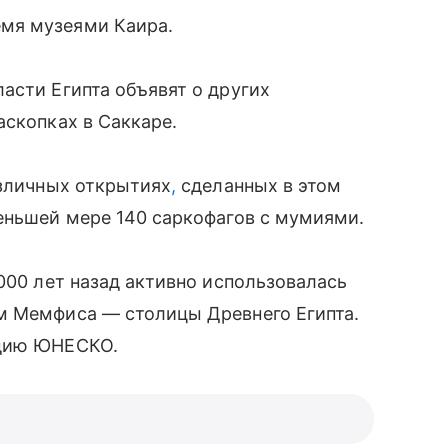
мя музеями Каира.
асти Египта объявят о других
аскопках в Саккаре.
зличных открытиях
,
сделанных в этом
еньшей мере 140 саркофагов с мумиями.
000 лет назад активно использовалась
лем Мемфиса
—
столицы Древнего Египта.
едию ЮНЕСКО.