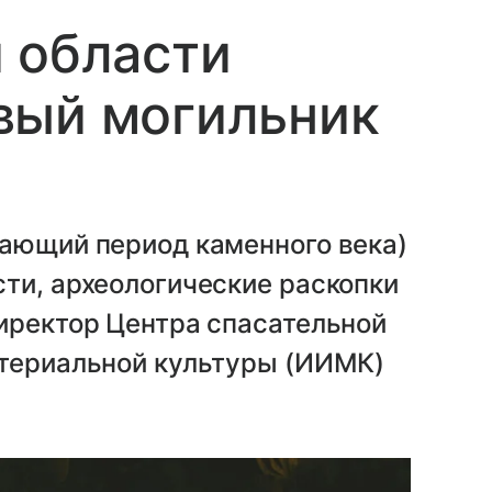
 области
вый могильник
шающий период каменного века)
ти, археологические раскопки
иректор Центра спасательной
атериальной культуры (ИИМК)