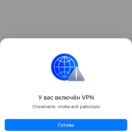
Ранее мы рассказывали о
крупном обновлении
Google Chrome
с глубокой интеграцией Gemini и
появлением ИИ-агентов.
Google
Поделиться
У вас включ
ён
V
P
N
Отключите, чтобы всё работало
Готово