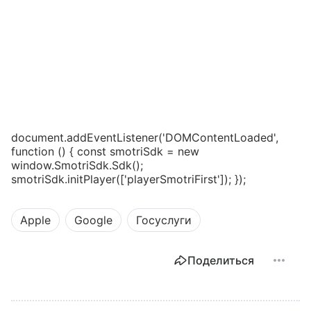
document.addEventListener('DOMContentLoaded',
function () { const smotriSdk = new
window.SmotriSdk.Sdk();
smotriSdk.initPlayer(['playerSmotriFirst']); });
Apple
Google
Госуслуги
Поделиться