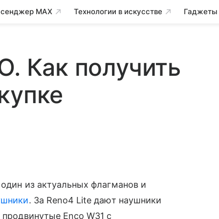
сенджер MAX
Технологии в искусстве
Гаджеты
O. Как получить
купке
 один из актуальных флагманов и
ушники
. За Reno4 Lite дают наушники
е продвинутые Enco W31 с