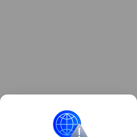
Ранее мы рассказывали о том, как
зонд ESA снял
на видео мощный выброс плазмы из Солнца
.
космос
Солнце