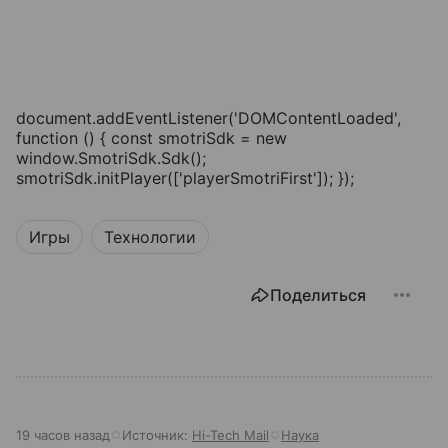
document.addEventListener('DOMContentLoaded',
function () { const smotriSdk = new
window.SmotriSdk.Sdk();
smotriSdk.initPlayer(['playerSmotriFirst']); });
Игры
Технологии
Поделиться
19 часов назад
Источник:
Hi-Tech Mail
Наука