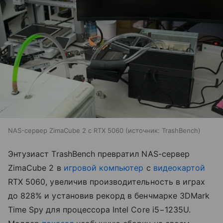
NAS-сервер ZimaCube 2 с RTX 5060
источник:
TrashBench
Энтузиаст TrashBench превратил NAS-сервер
ZimaCube 2 в
игровой компьютер
с
видеокартой
RTX 5060, увеличив производительность в играх
до 828% и установив рекорд в бенчмарке 3DMark
Time Spy для процессора Intel Core i5−1235U.