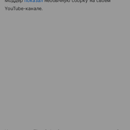
Моддер
показал
необычную сборку на своем
YouTube-канале.