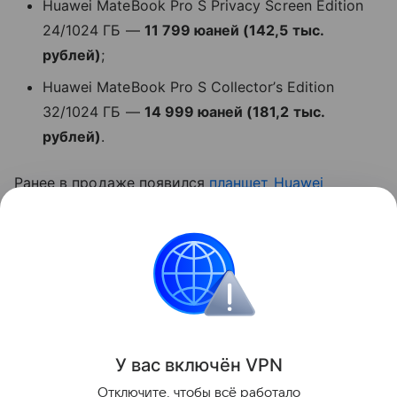
Huawei MateBook Pro S Privacy Screen Edition
24/1024 ГБ —
11 799 юаней (142,5 тыс.
рублей)
;
Huawei MateBook Pro S Collector’s Edition
32/1024 ГБ —
14 999 юаней (181,2 тыс.
рублей)
.
Ранее в продаже появился
планшет
Huawei
MatePad Mini
.
Huawei
ноутбуки
Поделиться
У вас включ
ён
V
P
N
Отключите, чтобы всё работало