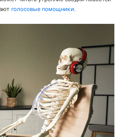
лают
голосовые помощники
.