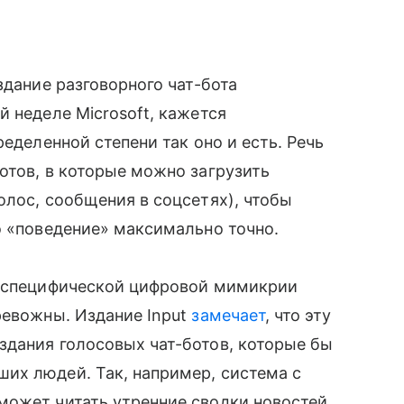
здание разговорного чат-бота
й неделе Microsoft, кажется
еделенной степени так оно и есть. Речь
отов, в которые можно загрузить
олос, сообщения в соцсетях), чтобы
о
«поведение»
максимально точно.
рспецифической цифровой мимикрии
тревожны. Издание
Input
замечает
, что
эту
здания голосовых чат-ботов, которые бы
х людей. Так, например, система с
ожет читать утренние сводки новостей