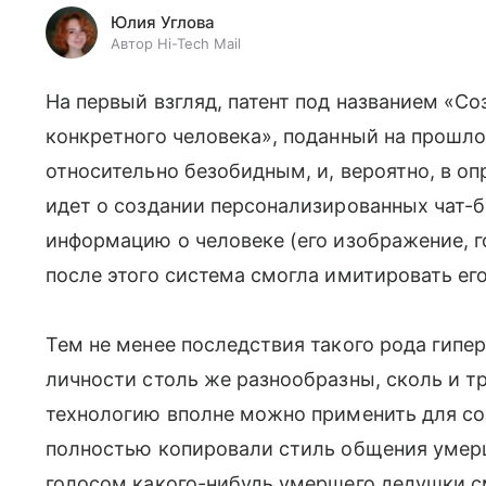
Юлия Углова
Автор Hi-Tech Mail
На первый взгляд, патент под названием
«
Со
конкретного человека
», поданный на прошло
относительно безобидным, и, вероятно, в опр
идет о создании персонализированных чат-б
информацию о человеке (его изображение, г
после этого система смогла имитировать ег
Тем не менее
последствия такого рода гипе
личности столь же разнообразны, сколь и 
технологию вполне можно применить для со
полностью копировали стиль общения умерши
голосом какого-нибудь умершего дедушки см