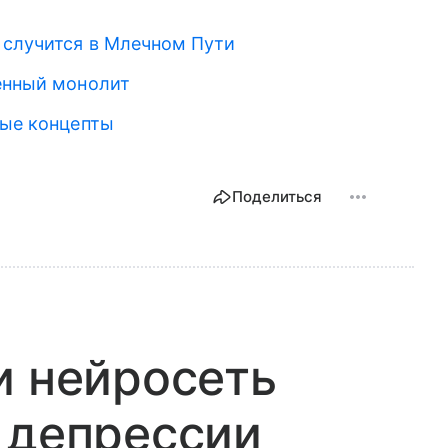
 случится в Млечном Пути
енный монолит
вые концепты
Поделиться
и нейросеть
 депрессии