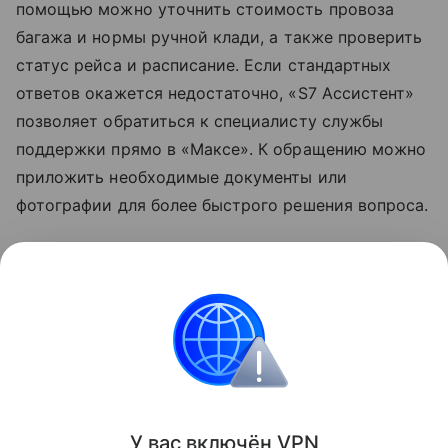
помощью можно уточнить стоимость провоза
багажа и нормы
ручной клади
, а также проверить
статус рейса и расписание. Если стандартных
ответов окажется недостаточно, «S7 Ассистент»
позволяет обратиться к специалисту службы
поддержки прямо в «Максе». К обращению можно
приложить необходимые документы или
фотографии для более быстрого решения вопроса.
Узнать больше о возможностях мессенджера
«Макс» можно в отдельном
материале
Hi-Tech
Mail.
мессенджеры
Мессенджер MAX
Поделиться
У вас включ
ён
V
P
N