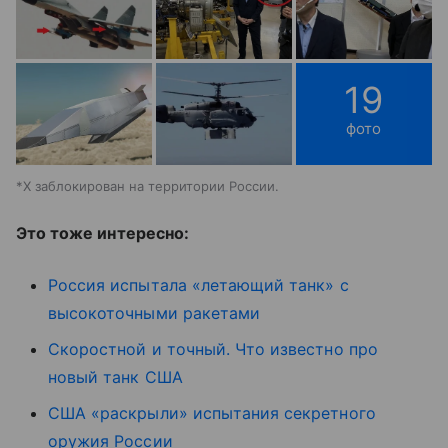
19
фото
*X заблокирован на территории России.
Это тоже интересно:
Россия испытала «летающий танк» с
высокоточными ракетами
Скоростной и точный. Что известно про
новый танк США
США «раскрыли» испытания секретного
оружия России