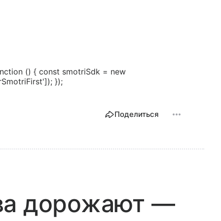
ction () { const smotriSdk = new
motriFirst']); });
Поделиться
ва дорожают —