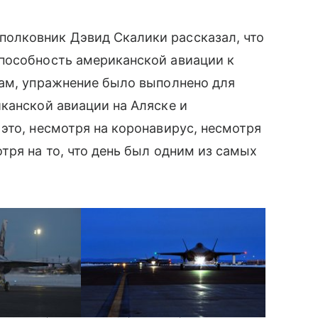
олковник Дэвид Скалики рассказал, что
пособность американской авиации к
вам, упражнение было выполнено для
канской авиации на Аляске и
 это, несмотря на коронавирус, несмотря
тря на то, что день был одним из самых
предмет образования льда; третье изображение — F-35A.