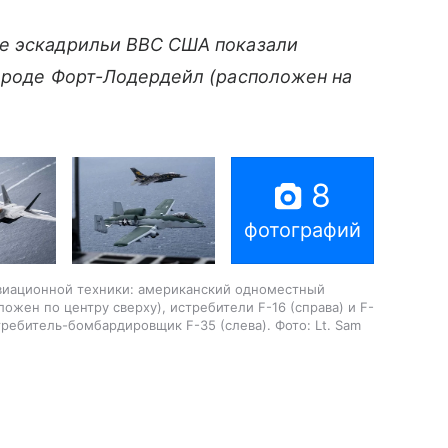
ые эскадрильи ВВС США показали
ороде Форт-Лодердейл (расположен на
8
фотографий
авиационной техники: американский одноместный
ожен по центру сверху), истребители F-16 (справа) и F-
ребитель-бомбардировщик F-35 (слева). Фото: Lt. Sam