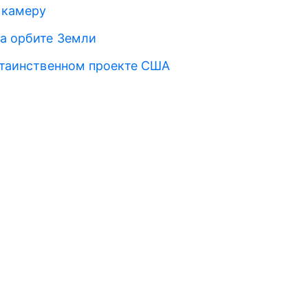
 камеру
на орбите Земли
о таинственном проекте США