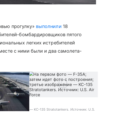
новью прогулку»
выполнили
18
ителей-бомбардировщиков пятого
циональных легких истребителей
Вместе с ними были и два самолета-
ье изображение — KC-135 Stratotankers. Источник: U.S.