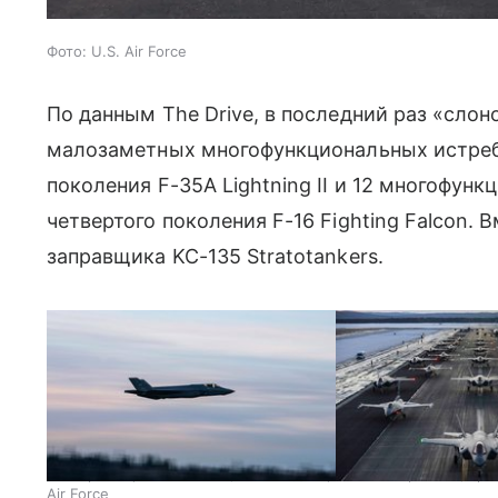
Фото: U.S. Air Force
По данным The Drive, в последний раз «сло
малозаметных многофункциональных истреб
поколения F-35A Lightning II и 12 многофунк
четвертого поколения F-16 Fighting Falcon. 
заправщика KC-135 Stratotankers.
На первом фото — F-35A; затем идет фото с построения; трет
Air Force