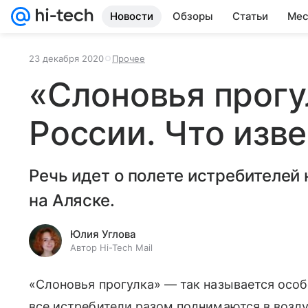
Новости
Обзоры
Статьи
Мес
23 декабря 2020
Прочее
«Слоновья прогу
России. Что изв
Речь идет о полете истребителей 
на Аляске.
Юлия Углова
Автор Hi-Tech Mail
«Слоновья прогулка» — так называется особо
все истребители разом поднимаются в возд