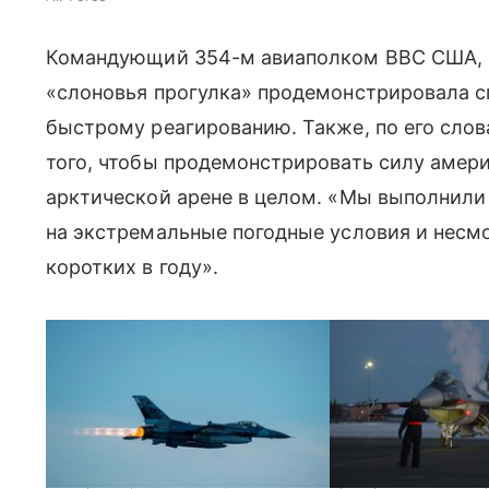
Командующий 354-м авиаполком ВВС США, п
«слоновья прогулка» продемонстрировала с
быстрому реагированию. Также, по его сло
того, чтобы продемонстрировать силу амери
арктической арене в целом. «Мы выполнили
на экстремальные погодные условия и несмо
коротких в году».
На первом фото — F-16С; затем летчик проверяет F-16C на 