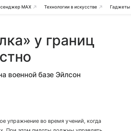
сенджер MAX
Технологии в искусстве
Гаджеты
лка» у границ
естно
на военной базе Эйлсон
е упражнение во время учений, когда
ух. При этом пилоты должны управлять