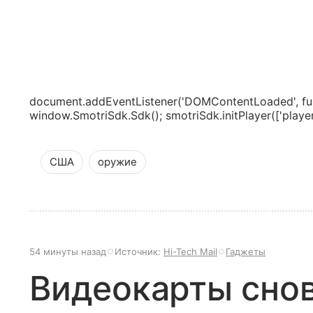
document.addEventListener('DOMContentLoaded', fun
window.SmotriSdk.Sdk(); smotriSdk.initPlayer(['playerS
США
оружие
54 минуты назад
Источник:
Hi-Tech Mail
Гаджеты
Видеокарты сно