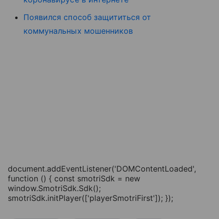
Появился способ защититься от
коммунальных мошенников
document.addEventListener('DOMContentLoaded',
function () { const smotriSdk = new
window.SmotriSdk.Sdk();
smotriSdk.initPlayer(['playerSmotriFirst']); });