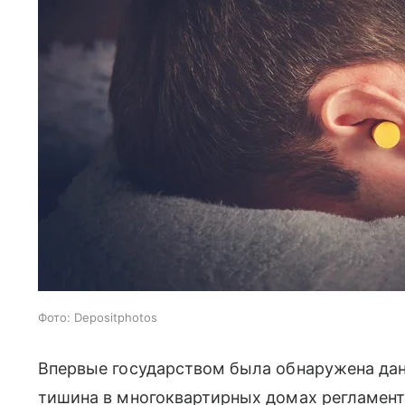
Фото: Depositphotos
Впервые государством была обнаружена данна
тишина в многоквартирных домах регламен