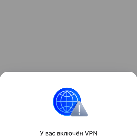
Виджеты с ценами iPhone, а также подборка Android-смар
Apple
iPhone
смартфоны
Поделиться
У вас включ
ён
V
P
N