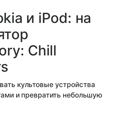
ia и iPod: на
ятор
ry: Chill
rs
вать культовые устройства
тами и превратить небольшую