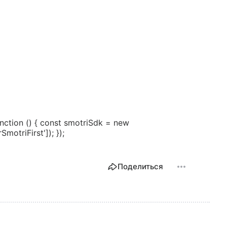
ction () { const smotriSdk = new
motriFirst']); });
Поделиться