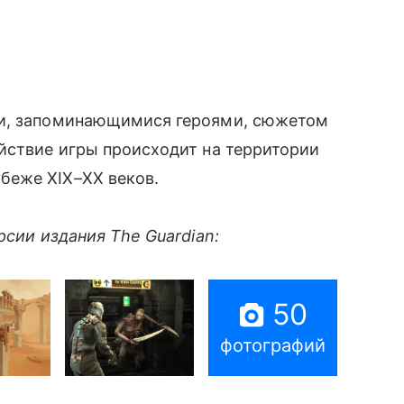
ки, запоминающимися героями, сюжетом
йствие
игры происходит на территории
беже XIX
–
XX веков.
рсии издания The Guardian:
50
фотографий