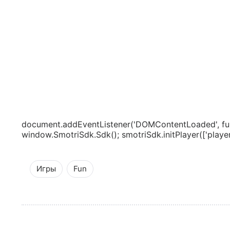
document.addEventListener('DOMContentLoaded', fun
window.SmotriSdk.Sdk(); smotriSdk.initPlayer(['playerS
Игры
Fun