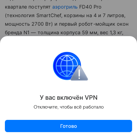
квартале поступят
аэрогриль
FD40 Pro
(технология SmartChef, корзины на 4 и 7 литров,
мощность 2700 Вт) и первый робот-мойщик окон
бренда N1 — толщина корпуса 59 мм, вес 1,3 кг,
резервуар 120 мл на 32 м² остекления.
У вас включ
ён
V
P
N
Отключите, чтобы всё работало
S70 Ultra Roller уже доступен от 94 990 рублей в
ДНС, G70 Detect — от 26 990 рублей, S7 Ultra Aqua
Готово
— от 19 990 рублей на Яндекс Маркет. Цены на